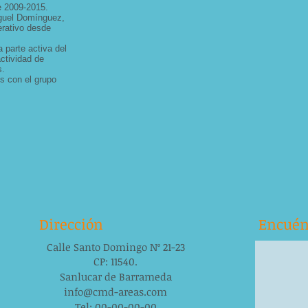
e 2009-2015.
iguel Domínguez,
erativo desde
 parte activa del
actividad de
s.
s con el grupo
Dirección
Encuén
Calle Santo Domingo Nº 21-23
CP: 11540.
Sanlucar de Barrameda
info@cmd-areas.com
Tel: 00-00-00-00