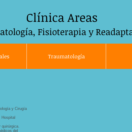
Clínica
Areas
atología,
Fisioterapia y Readapt
ales
Traumatología
ología y Cirugía
 Hospital
 quirúrgica.
édicos del