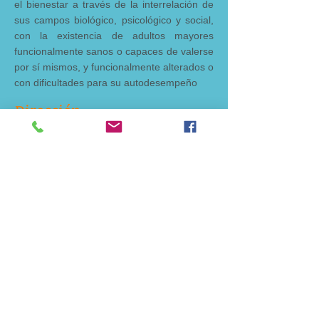
el bienestar a través de la interrelación de
sus campos biológico, psicológico y social,
con la existencia de adultos mayores
funcionalmente sanos o capaces de valerse
por sí mismos, y funcionalmente alterados o
con dificultades para su autodesempeño
Dirección
Calle Santo Domingo Nº 21-23
CP: 11540.
Sanlucar de Barrameda
info@cmd-areas.com
Tel: 00-00-00-00
Síguenos
Síguenos en Facebook